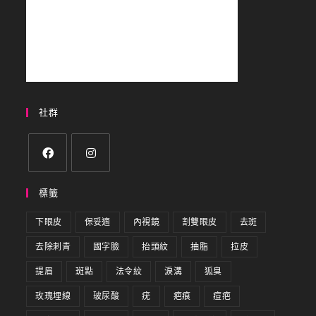
社群
標籤
下眼皮
保妥適
內視鏡
割雙眼皮
去斑
去除刺青
國字臉
抬頭紋
抽脂
拉皮
提眉
斑點
法令紋
淚溝
狐臭
玫瑰埋線
玻尿酸
疣
疤痕
痘疤