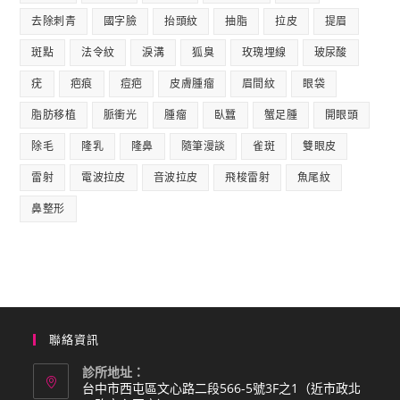
去除刺青
國字臉
抬頭紋
抽脂
拉皮
提眉
斑點
法令紋
淚溝
狐臭
玫瑰埋線
玻尿酸
疣
疤痕
痘疤
皮膚腫瘤
眉間紋
眼袋
脂肪移植
脈衝光
腫瘤
臥蠶
蟹足腫
開眼頭
除毛
隆乳
隆鼻
隨筆漫談
雀斑
雙眼皮
雷射
電波拉皮
音波拉皮
飛梭雷射
魚尾紋
鼻整形
聯絡資訊
診所地址：
台中市西屯區文心路二段566-5號3F之1（近市政北