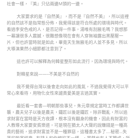
社會一樣，『美』只佔兩邊
M
頭的一邊。
大家要求的是『自然美』，而不是『自然不美』，所以這裡
的自然該不是指常態分佈，我覺得該是符合所處的環境與時代。
看過李安色戒的人，是否記得一件事，湯唯有刮腋毛嗎？我想那
一幕讓很多人震撼，很難想像現在會有人穿無袖露出黑壓壓一
片，但也許當時就是如此，畢竟天生無腋毛的人並不多見，所以
大導演果然小細節都注意到了。
這也許可以解釋為何韓星整形如此流行，因為環境與時代。
對韓星來說
——–
不美是不自然的
我不覺得台灣以後會走向如此的風氣，不過我覺得大可以平
常心來看待，用物化女性來譴責愛美是言過其實。
最近看一套書
—
明朝那些事兒，朱元章規定當時工作都講世
襲，農夫兒子以後是農夫，鐵匠以後是鐵匠，除非戰亂，所以追
求財富在當時是天方夜譚，根本沒有翻身的機會，因此有財富的
人教導大家要安貧樂道，可是現在猶太人大聲的說賺錢是一種高
貴的藝術，追求財富並不是一種罪惡，這種書太多了
….
秘密
…
失
落的致富經典
…
有錢人和你想的不一樣
…
，當然也有人不贊成，所