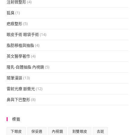
注射微整形
(4)
狐臭
(1)
疤痕整形
(5)
眼皮手術 眼袋手術
(14)
脂肪移植與抽脂
(4)
英文醫學著作
(4)
隆乳-自體抽脂 內視鏡
(5)
隨筆漫談
(13)
雷射光療 脈衝光
(12)
鼻與下巴整形
(8)
標籤
下眼皮
保妥適
內視鏡
割雙眼皮
去斑