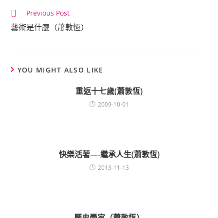
Continue
Previous Post
Reading
藝術是什麼（蕭敦恆）
YOU MIGHT ALSO LIKE
重返十七歲(蕭敦恆)
2009-10-01
快樂活著—-繼承人生(蕭敦恆)
2013-11-13
歷史學家（蕭敦恆）