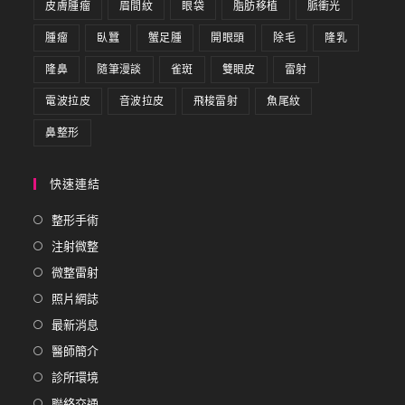
皮膚腫瘤
眉間紋
眼袋
脂肪移植
脈衝光
腫瘤
臥蠶
蟹足腫
開眼頭
除毛
隆乳
隆鼻
隨筆漫談
雀斑
雙眼皮
雷射
電波拉皮
音波拉皮
飛梭雷射
魚尾紋
鼻整形
快速連結
整形手術
注射微整
微整雷射
照片網誌
最新消息
醫師簡介
診所環境
聯絡交通