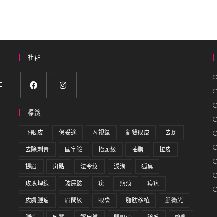
社群
北
標籤
下眼皮
保妥適
內視鏡
割雙眼皮
去斑
去除刺青
國字臉
抬頭紋
抽脂
拉皮
提眉
斑點
法令紋
淚溝
狐臭
玫瑰埋線
玻尿酸
疣
疤痕
痘疤
皮膚腫瘤
眉間紋
眼袋
脂肪移植
脈衝光