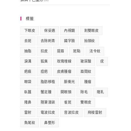
標籤
下眼皮
保妥適
內視鏡
割雙眼皮
去斑
去除刺青
國字臉
抬頭紋
抽脂
拉皮
提眉
斑點
法令紋
淚溝
狐臭
玫瑰埋線
玻尿酸
疣
疤痕
痘疤
皮膚腫瘤
眉間紋
眼袋
脂肪移植
脈衝光
腫瘤
臥蠶
蟹足腫
開眼頭
除毛
隆乳
隆鼻
隨筆漫談
雀斑
雙眼皮
雷射
電波拉皮
音波拉皮
飛梭雷射
魚尾紋
鼻整形