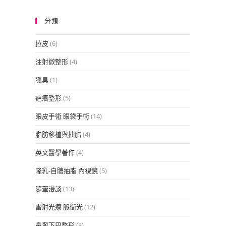
分類
拉皮
(6)
注射微整形
(4)
狐臭
(1)
疤痕整形
(5)
眼皮手術 眼袋手術
(14)
脂肪移植與抽脂
(4)
英文醫學著作
(4)
隆乳-自體抽脂 內視鏡
(5)
隨筆漫談
(13)
雷射光療 脈衝光
(12)
鼻與下巴整形
(8)