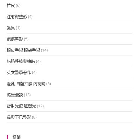
拉皮
(6)
注射微整形
(4)
狐臭
(1)
疤痕整形
(5)
眼皮手術 眼袋手術
(14)
脂肪移植與抽脂
(4)
英文醫學著作
(4)
隆乳-自體抽脂 內視鏡
(5)
隨筆漫談
(13)
雷射光療 脈衝光
(12)
鼻與下巴整形
(8)
標籤