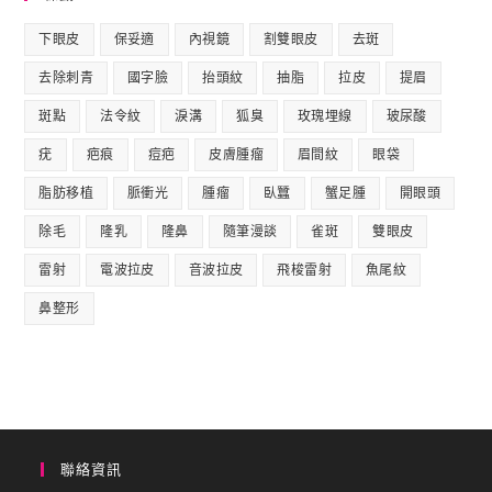
下眼皮
保妥適
內視鏡
割雙眼皮
去斑
去除刺青
國字臉
抬頭紋
抽脂
拉皮
提眉
斑點
法令紋
淚溝
狐臭
玫瑰埋線
玻尿酸
疣
疤痕
痘疤
皮膚腫瘤
眉間紋
眼袋
脂肪移植
脈衝光
腫瘤
臥蠶
蟹足腫
開眼頭
除毛
隆乳
隆鼻
隨筆漫談
雀斑
雙眼皮
雷射
電波拉皮
音波拉皮
飛梭雷射
魚尾紋
鼻整形
聯絡資訊