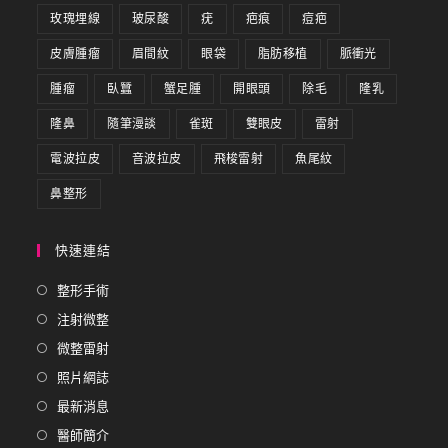
玫瑰埋線
玻尿酸
疣
疤痕
痘疤
皮膚腫瘤
眉間紋
眼袋
脂肪移植
脈衝光
腫瘤
臥蠶
蟹足腫
開眼頭
除毛
隆乳
隆鼻
隨筆漫談
雀斑
雙眼皮
雷射
電波拉皮
音波拉皮
飛梭雷射
魚尾紋
鼻整形
快速連結
整形手術
注射微整
微整雷射
照片網誌
最新消息
醫師簡介