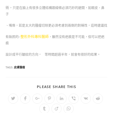
術，
只是在臉上有很多立體結構跟線條必須巧妙的避開，如眼皮、鼻
子
、嘴唇，若
是太大的腫瘤切除更必須考慮到兩側的對稱性，這時建議找
整形外科專科醫師
有執照的–
，雖然沒有疤痕是不可能，但可以把疤
痕
設計成平行皺紋
的方向， 等時間超過半年，就會有很好的結果。
TAGS:
皮膚腫瘤
PLEASE SHARE THIS