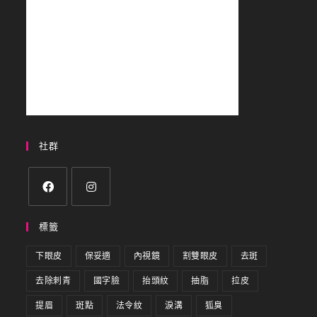
社群
標籤
下眼皮
保妥適
內視鏡
割雙眼皮
去斑
去除刺青
國字臉
抬頭紋
抽脂
拉皮
提眉
斑點
法令紋
淚溝
狐臭