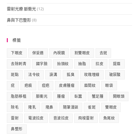
雷射光療 脈衝光
(12)
鼻與下巴整形
(8)
標籤
下眼皮
保妥適
內視鏡
割雙眼皮
去斑
去除刺青
國字臉
抬頭紋
抽脂
拉皮
提眉
斑點
法令紋
淚溝
狐臭
玫瑰埋線
玻尿酸
疣
疤痕
痘疤
皮膚腫瘤
眉間紋
眼袋
脂肪移植
脈衝光
腫瘤
臥蠶
蟹足腫
開眼頭
除毛
隆乳
隆鼻
隨筆漫談
雀斑
雙眼皮
雷射
電波拉皮
音波拉皮
飛梭雷射
魚尾紋
鼻整形