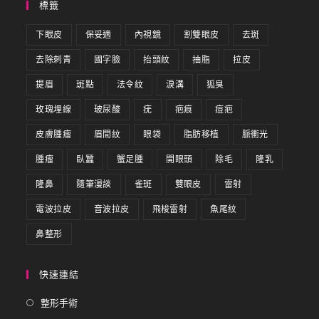
標籤
下眼皮
保妥適
內視鏡
割雙眼皮
去斑
去除刺青
國字臉
抬頭紋
抽脂
拉皮
提眉
斑點
法令紋
淚溝
狐臭
玫瑰埋線
玻尿酸
疣
疤痕
痘疤
皮膚腫瘤
眉間紋
眼袋
脂肪移植
脈衝光
腫瘤
臥蠶
蟹足腫
開眼頭
除毛
隆乳
隆鼻
隨筆漫談
雀斑
雙眼皮
雷射
電波拉皮
音波拉皮
飛梭雷射
魚尾紋
鼻整形
快速連結
整形手術