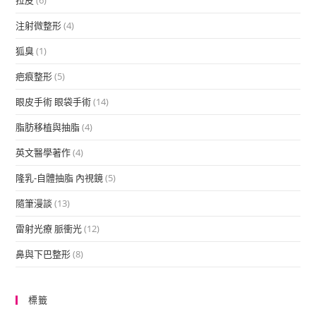
注射微整形
(4)
狐臭
(1)
疤痕整形
(5)
眼皮手術 眼袋手術
(14)
脂肪移植與抽脂
(4)
英文醫學著作
(4)
隆乳-自體抽脂 內視鏡
(5)
隨筆漫談
(13)
雷射光療 脈衝光
(12)
鼻與下巴整形
(8)
標籤