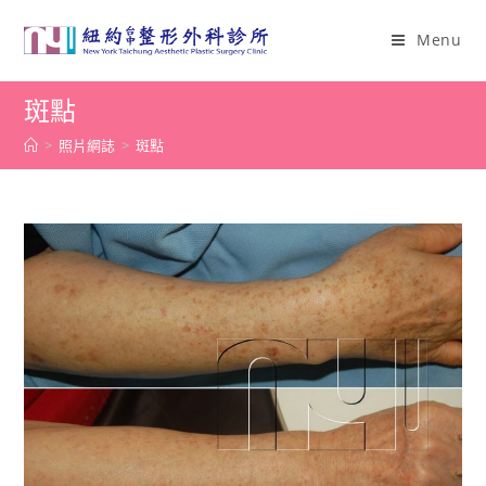
Menu
斑點
>
照片網誌
>
斑點