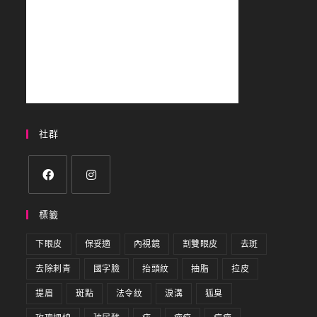
社群
標籤
下眼皮
保妥適
內視鏡
割雙眼皮
去斑
去除刺青
國字臉
抬頭紋
抽脂
拉皮
提眉
斑點
法令紋
淚溝
狐臭