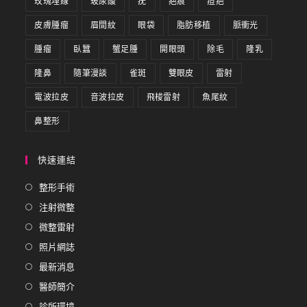
玫瑰埋線
玻尿酸
疣
疤痕
痘疤
皮膚腫瘤
眉間紋
眼袋
脂肪移植
脈衝光
腫瘤
臥蠶
蟹足腫
開眼頭
除毛
隆乳
隆鼻
隨筆漫談
雀斑
雙眼皮
雷射
電波拉皮
音波拉皮
飛梭雷射
魚尾紋
鼻整形
快速連結
整形手術
注射微整
微整雷射
照片網誌
最新消息
醫師簡介
診所環境