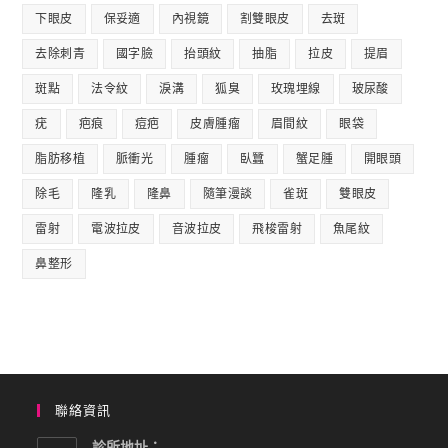
下眼皮
保妥適
內視鏡
割雙眼皮
去斑
去除刺青
國字臉
抬頭紋
抽脂
拉皮
提眉
斑點
法令紋
淚溝
狐臭
玫瑰埋線
玻尿酸
疣
疤痕
痘疤
皮膚腫瘤
眉間紋
眼袋
脂肪移植
脈衝光
腫瘤
臥蠶
蟹足腫
開眼頭
除毛
隆乳
隆鼻
隨筆漫談
雀斑
雙眼皮
雷射
電波拉皮
音波拉皮
飛梭雷射
魚尾紋
鼻整形
聯絡資訊
診所地址：